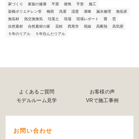
家づくり
家族の健康
平屋
後悔
手形
施工
架橋ポリエチレン管
梅雨
洗濯
湿度
漆喰
漏水修理
無垢床
無垢材
熱交換換気
珪藻土
現場
現場レポート
畳
窓
自然素材
自然素材の家
花粉
西尾市
視線
高断熱
高気密
５年のリアル
５年住んだリアル
よくあるご質問
お客様の声
モデルルーム見学
VRで施工事例
お問い合わせ