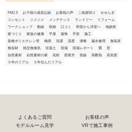
PM2.5
お子様の成長記録
お客様の声
ご挨拶回り
せせらぎ
コンセント
ジメジメ
メンテナンス
ランドリー
リフォーム
ワークショップ
動線
収納
口コミ
和室から洋室へ
地鎮祭
家づくり
家族の健康
平屋
後悔
手形
施工
架橋ポリエチレン管
梅雨
洗濯
湿度
漆喰
漏水修理
無垢床
無垢材
熱交換換気
珪藻土
現場
現場レポート
畳
窓
自然素材
自然素材の家
花粉
西尾市
視線
高断熱
高気密
５年のリアル
５年住んだリアル
よくあるご質問
お客様の声
モデルルーム見学
VRで施工事例