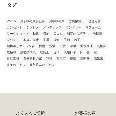
タグ
PM2.5
お子様の成長記録
お客様の声
ご挨拶回り
せせらぎ
コンセント
ジメジメ
メンテナンス
ランドリー
リフォーム
ワークショップ
動線
収納
口コミ
和室から洋室へ
地鎮祭
家づくり
家族の健康
平屋
後悔
手形
施工
架橋ポリエチレン管
梅雨
洗濯
湿度
漆喰
漏水修理
無垢床
無垢材
熱交換換気
珪藻土
現場
現場レポート
畳
窓
自然素材
自然素材の家
花粉
西尾市
視線
高断熱
高気密
５年のリアル
５年住んだリアル
よくあるご質問
お客様の声