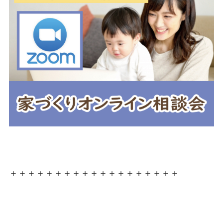
＋＋＋＋＋＋＋＋＋＋＋＋＋＋＋＋＋＋＋