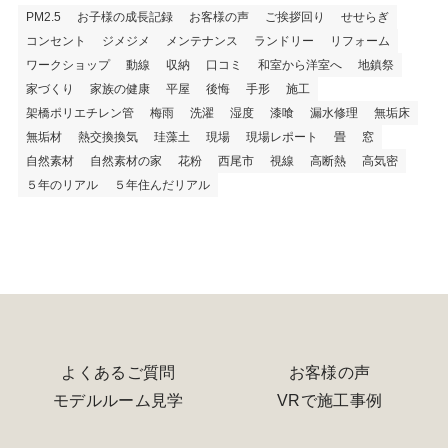
PM2.5
お子様の成長記録
お客様の声
ご挨拶回り
せせらぎ
コンセント
ジメジメ
メンテナンス
ランドリー
リフォーム
ワークショップ
動線
収納
口コミ
和室から洋室へ
地鎮祭
家づくり
家族の健康
平屋
後悔
手形
施工
架橋ポリエチレン管
梅雨
洗濯
湿度
漆喰
漏水修理
無垢床
無垢材
熱交換換気
珪藻土
現場
現場レポート
畳
窓
自然素材
自然素材の家
花粉
西尾市
視線
高断熱
高気密
５年のリアル
５年住んだリアル
よくあるご質問
お客様の声
モデルルーム見学
VRで施工事例