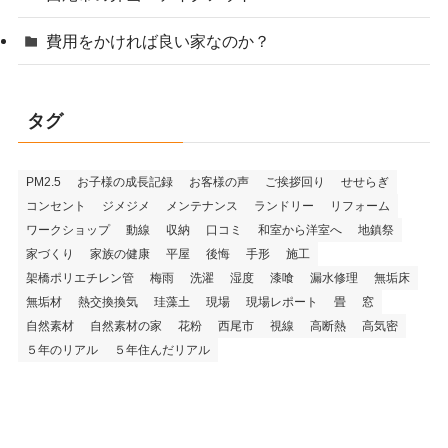
費用をかければ良い家なのか？
タグ
PM2.5
お子様の成長記録
お客様の声
ご挨拶回り
せせらぎ
コンセント
ジメジメ
メンテナンス
ランドリー
リフォーム
ワークショップ
動線
収納
口コミ
和室から洋室へ
地鎮祭
家づくり
家族の健康
平屋
後悔
手形
施工
架橋ポリエチレン管
梅雨
洗濯
湿度
漆喰
漏水修理
無垢床
無垢材
熱交換換気
珪藻土
現場
現場レポート
畳
窓
自然素材
自然素材の家
花粉
西尾市
視線
高断熱
高気密
５年のリアル
５年住んだリアル