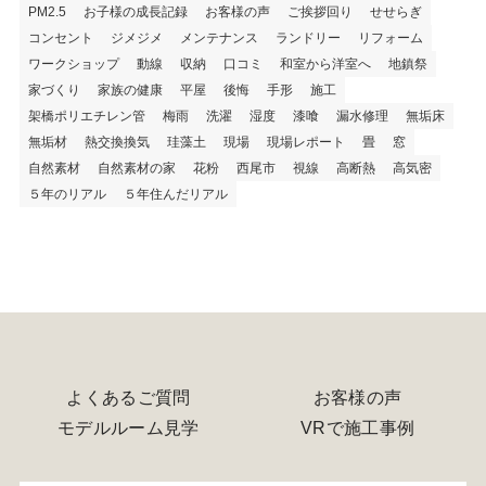
PM2.5
お子様の成長記録
お客様の声
ご挨拶回り
せせらぎ
コンセント
ジメジメ
メンテナンス
ランドリー
リフォーム
ワークショップ
動線
収納
口コミ
和室から洋室へ
地鎮祭
家づくり
家族の健康
平屋
後悔
手形
施工
架橋ポリエチレン管
梅雨
洗濯
湿度
漆喰
漏水修理
無垢床
無垢材
熱交換換気
珪藻土
現場
現場レポート
畳
窓
自然素材
自然素材の家
花粉
西尾市
視線
高断熱
高気密
５年のリアル
５年住んだリアル
よくあるご質問
お客様の声
モデルルーム見学
VRで施工事例