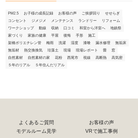
PM2.5
お子様の成長記録
お客様の声
ご挨拶回り
せせらぎ
コンセント
ジメジメ
メンテナンス
ランドリー
リフォーム
ワークショップ
動線
収納
口コミ
和室から洋室へ
地鎮祭
家づくり
家族の健康
平屋
後悔
手形
施工
架橋ポリエチレン管
梅雨
洗濯
湿度
漆喰
漏水修理
無垢床
無垢材
熱交換換気
珪藻土
現場
現場レポート
畳
窓
自然素材
自然素材の家
花粉
西尾市
視線
高断熱
高気密
５年のリアル
５年住んだリアル
よくあるご質問
お客様の声
モデルルーム見学
VRで施工事例