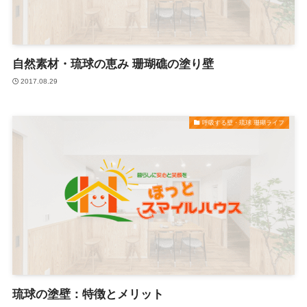
自然素材・琉球の恵み 珊瑚礁の塗り壁
2017.08.29
呼吸する壁・琉球 珊瑚ライフ
琉球の塗壁：特徴とメリット