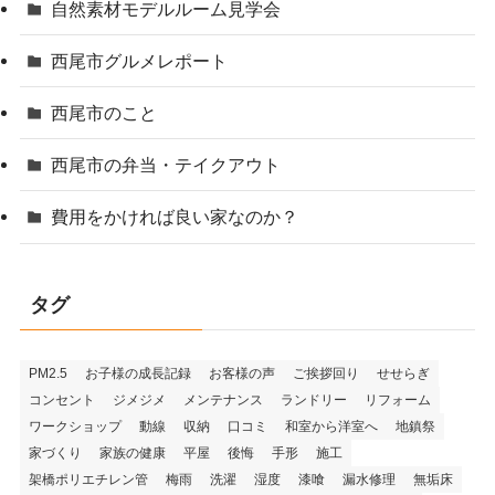
自然素材モデルルーム見学会
西尾市グルメレポート
西尾市のこと
西尾市の弁当・テイクアウト
費用をかければ良い家なのか？
タグ
PM2.5
お子様の成長記録
お客様の声
ご挨拶回り
せせらぎ
コンセント
ジメジメ
メンテナンス
ランドリー
リフォーム
ワークショップ
動線
収納
口コミ
和室から洋室へ
地鎮祭
家づくり
家族の健康
平屋
後悔
手形
施工
架橋ポリエチレン管
梅雨
洗濯
湿度
漆喰
漏水修理
無垢床