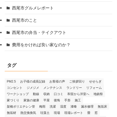
西尾市グルメレポート
西尾市のこと
西尾市の弁当・テイクアウト
費用をかければ良い家なのか？
タグ
PM2.5
お子様の成長記録
お客様の声
ご挨拶回り
せせらぎ
コンセント
ジメジメ
メンテナンス
ランドリー
リフォーム
ワークショップ
動線
収納
口コミ
和室から洋室へ
地鎮祭
家づくり
家族の健康
平屋
後悔
手形
施工
架橋ポリエチレン管
梅雨
洗濯
湿度
漆喰
漏水修理
無垢床
無垢材
熱交換換気
珪藻土
現場
現場レポート
畳
窓