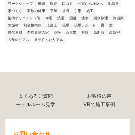
ワークショップ
動線
収納
口コミ
和室から洋室へ
地鎮祭
家づくり
家族の健康
平屋
後悔
手形
施工
架橋ポリエチレン管
梅雨
洗濯
湿度
漆喰
漏水修理
無垢床
無垢材
熱交換換気
珪藻土
現場
現場レポート
畳
窓
自然素材
自然素材の家
花粉
西尾市
視線
高断熱
高気密
５年のリアル
５年住んだリアル
よくあるご質問
お客様の声
モデルルーム見学
VRで施工事例
お問い合わせ