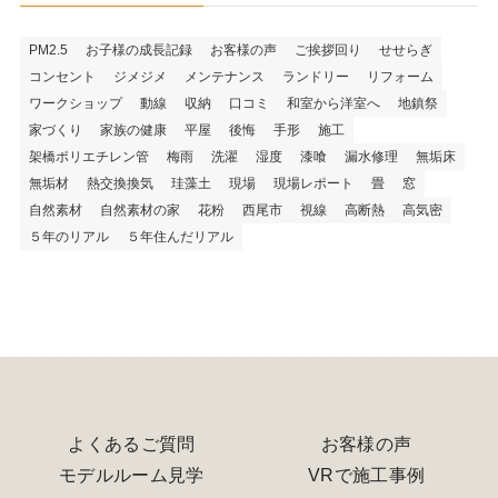
PM2.5
お子様の成長記録
お客様の声
ご挨拶回り
せせらぎ
コンセント
ジメジメ
メンテナンス
ランドリー
リフォーム
ワークショップ
動線
収納
口コミ
和室から洋室へ
地鎮祭
家づくり
家族の健康
平屋
後悔
手形
施工
架橋ポリエチレン管
梅雨
洗濯
湿度
漆喰
漏水修理
無垢床
無垢材
熱交換換気
珪藻土
現場
現場レポート
畳
窓
自然素材
自然素材の家
花粉
西尾市
視線
高断熱
高気密
５年のリアル
５年住んだリアル
よくあるご質問
お客様の声
モデルルーム見学
VRで施工事例