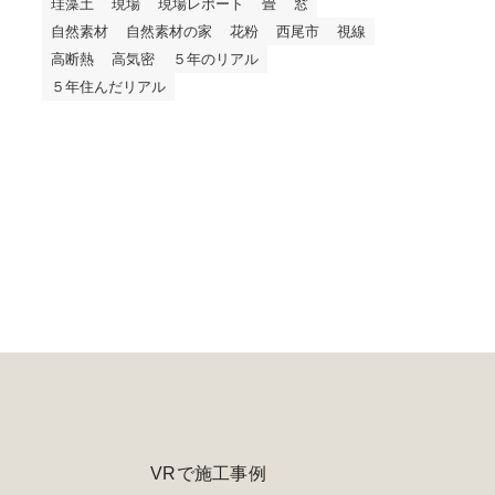
珪藻土
現場
現場レポート
畳
窓
自然素材
自然素材の家
花粉
西尾市
視線
高断熱
高気密
５年のリアル
５年住んだリアル
VRで施工事例