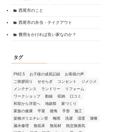
西尾市のこと
西尾市の弁当・テイクアウト
費用をかければ良い家なのか？
タグ
PM2.5
お子様の成長記録
お客様の声
ご挨拶回り
せせらぎ
コンセント
ジメジメ
メンテナンス
ランドリー
リフォーム
ワークショップ
動線
収納
口コミ
和室から洋室へ
地鎮祭
家づくり
家族の健康
平屋
後悔
手形
施工
架橋ポリエチレン管
梅雨
洗濯
湿度
漆喰
漏水修理
無垢床
無垢材
熱交換換気