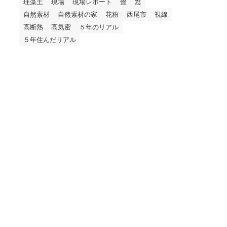
珪藻土
現場
現場レポート
畳
窓
自然素材
自然素材の家
花粉
西尾市
視線
高断熱
高気密
５年のリアル
５年住んだリアル