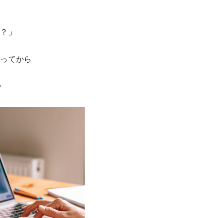
う？」
なってから
や