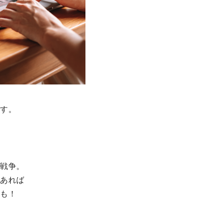
ます。
が戦争。
もあれば
日も！