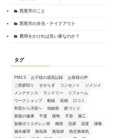
西尾市のこと
西尾市の弁当・テイクアウト
費用をかければ良い家なのか？
タグ
PM2.5
お子様の成長記録
お客様の声
ご挨拶回り
せせらぎ
コンセント
ジメジメ
メンテナンス
ランドリー
リフォーム
ワークショップ
動線
収納
口コミ
和室から洋室へ
地鎮祭
家づくり
家族の健康
平屋
後悔
手形
施工
架橋ポリエチレン管
梅雨
洗濯
湿度
漆喰
漏水修理
無垢床
無垢材
熱交換換気