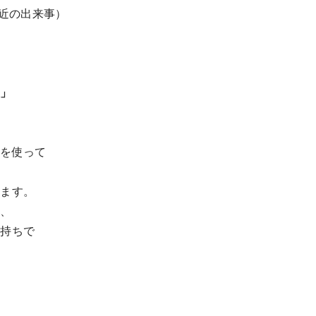
最近の出来事）
報」
リを使って
います。
て、
気持ちで