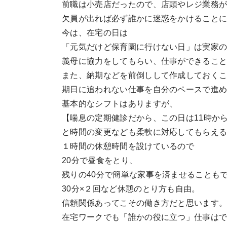
前職は小売店だったので、店頭やレジ業務
欠員が出れば必ず誰かに迷惑をかけること
今は、在宅の日は
「元気だけど保育園に行けない日」は実家
義母に協力をしてもらい、仕事ができるこ
また、納期などを前倒しして作成しておく
期日に追われない仕事を自分のペースで進
基本的なシフトはありますが、
【喘息の定期健診だから、この日は11時か
と時間の変更なども柔軟に対応してもらえ
１時間の休憩時間を設けているので
20分で昼食をとり、
残りの40分で簡単な家事を済ませることも
30分×２回など休憩のとり方も自由。
信頼関係あってこその働き方だと思います
在宅ワークでも「誰かの役に立つ」仕事は