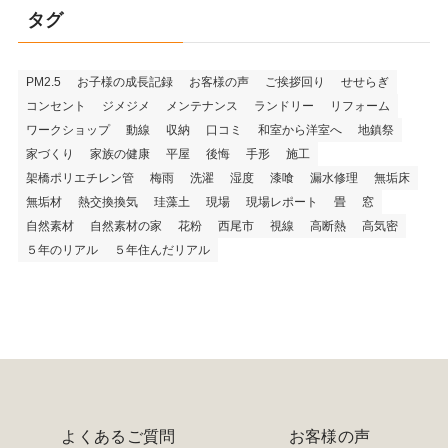
タグ
PM2.5
お子様の成長記録
お客様の声
ご挨拶回り
せせらぎ
コンセント
ジメジメ
メンテナンス
ランドリー
リフォーム
ワークショップ
動線
収納
口コミ
和室から洋室へ
地鎮祭
家づくり
家族の健康
平屋
後悔
手形
施工
架橋ポリエチレン管
梅雨
洗濯
湿度
漆喰
漏水修理
無垢床
無垢材
熱交換換気
珪藻土
現場
現場レポート
畳
窓
自然素材
自然素材の家
花粉
西尾市
視線
高断熱
高気密
５年のリアル
５年住んだリアル
よくあるご質問
お客様の声