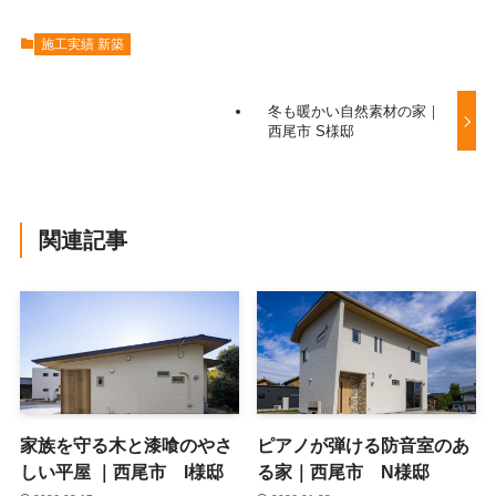
施工実績 新築
冬も暖かい自然素材の家｜
西尾市 S様邸
関連記事
家族を守る木と漆喰のやさ
ピアノが弾ける防音室のあ
しい平屋 ｜西尾市 I様邸
る家｜西尾市 N様邸