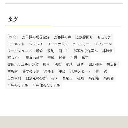
タグ
PM2.5
お子様の成長記録
お客様の声
ご挨拶回り
せせらぎ
コンセント
ジメジメ
メンテナンス
ランドリー
リフォーム
ワークショップ
動線
収納
口コミ
和室から洋室へ
地鎮祭
家づくり
家族の健康
平屋
後悔
手形
施工
架橋ポリエチレン管
梅雨
洗濯
湿度
漆喰
漏水修理
無垢床
無垢材
熱交換換気
珪藻土
現場
現場レポート
畳
窓
自然素材
自然素材の家
花粉
西尾市
視線
高断熱
高気密
５年のリアル
５年住んだリアル