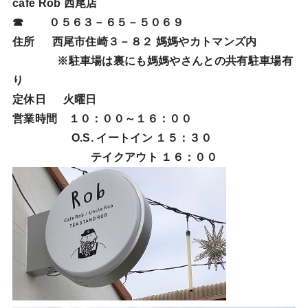
cafe Rob 西尾店
☎ ０５６３－６５－５０６９
住所 西尾市住崎３－８２ 媽媽やカトマンズ内
※駐車場は裏にも媽媽やさんとの共有駐車場有
り
定休日 火曜日
営業時間 １０：００～１６：００
O.S. イートイン １５：３０
テイクアウト １６：００