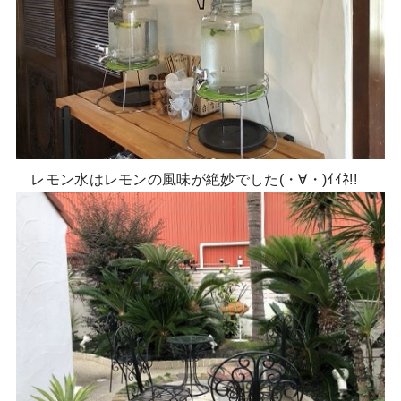
レモン水はレモンの風味が絶妙でした(・∀・)ｲｲﾈ!!