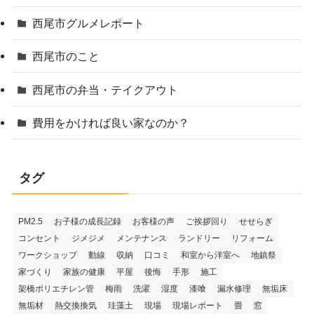
西尾市グルメレポート
西尾市のこと
西尾市の弁当・テイクアウト
費用をかければ良い家なのか？
タグ
PM2.5
お子様の成長記録
お客様の声
ご挨拶回り
せせらぎ
コンセント
ジメジメ
メンテナンス
ランドリー
リフォーム
ワークショップ
動線
収納
口コミ
和室から洋室へ
地鎮祭
家づくり
家族の健康
平屋
後悔
手形
施工
架橋ポリエチレン管
梅雨
洗濯
湿度
漆喰
漏水修理
無垢床
無垢材
熱交換換気
珪藻土
現場
現場レポート
畳
窓